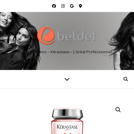
Cabeleireiros – Kérastase – L'oréal Professionnel