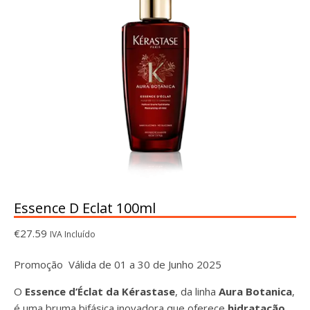
Essence D Eclat 100ml
€
27.59
IVA Incluído
Promoção Válida de 01 a 30 de Junho 2025
O
Essence d’Éclat da Kérastase
, da linha
Aura Botanica
,
é uma bruma bifásica inovadora que oferece
hidratação