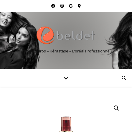
Cabeleireiros – Kérastase – L'oréal Professionnel